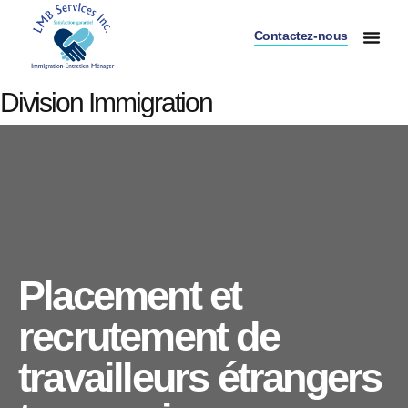
Contactez-nous
Accueil – LMB Services Inc
Division Immig
Division Entretie
Division Buande
Division Immigration
Placement et
recrutement de
travailleurs étrangers